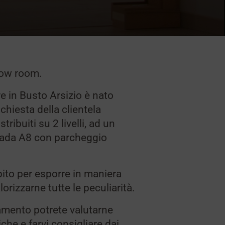
how room.
e in Busto Arsizio è nato
chiesta della clientela
ribuiti su 2 livelli, ad un
trada A8 con parcheggio
to per esporre in maniera
lorizzarne tutte le peculiarità.
ramento potrete valutarne
iche e farvi consigliare dai