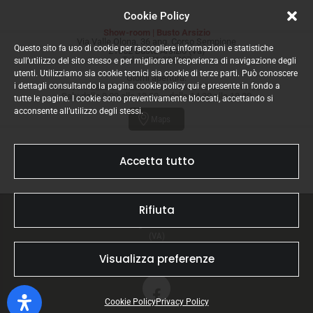
Cookie Policy
Show-room | Busto Arsizio
Via Valle Olona, 36 ang. Corso Sempione
Questo sito fa uso di cookie per raccogliere informazioni e statistiche
21052 Busto Arsizio (Va)
Tel.:
0331.323997
sull’utilizzo del sito stesso e per migliorare l’esperienza di navigazione degli
utenti. Utilizziamo sia cookie tecnici sia cookie di terze parti. Può conoscere
Giorni apertura:
i dettagli consultando la pagina cookie policy qui e presente in fondo a
Mar-Ven: dalle 9.00 alle 12.00 – dalle 15.00 alle 19.00
Sab: dalle 9.00 alle 12.00 – dalle 14.30 alle 18.30
tutte le pagine. I cookie sono preventivamente bloccati, accettando si
acconsente all’utilizzo degli stessi.
Maps
Accetta tutto
Rifiuta
Finazzi srl © 2023 | Sede legale: Via Garibaldi, 52 – 21022 Azzate
(VA)
CF / P.Iva: 01224790129 | REA: VA – 164745
Visualizza preferenze
Privacy Policy
|
Cookie Policy
Cookie Policy
Privacy Policy