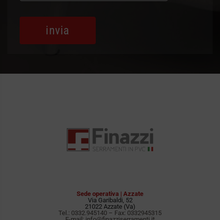
Sede operativa | Azzate
Via Garibaldi, 52
21022 Azzate (Va)
Tel.:
0332.945140
– Fax: 0332945315
E-mail:
info@finazziserramenti.it