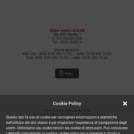
Show-room | Azzate
Via XXV Aprile, 1
21022 Azzate (Va)
Tel.:
0332.454419
Giorni apertura:
Mar-Ven: dalle 9.00 alle 12.00 – dalle 15.00 alle 19.00
Sab: dalle 9.00 alle 12.00 – dalle 14.30 alle 18.30
Maps
Cookie Policy
Show-room | Busto Arsizio
Via Valle Olona, 36 ang. Corso Sempione
Questo sito fa uso di cookie per raccogliere informazioni e statistiche
21052 Busto Arsizio (Va)
Tel.:
0331.323997
sull’utilizzo del sito stesso e per migliorare l’esperienza di navigazione degli
utenti. Utilizziamo sia cookie tecnici sia cookie di terze parti. Può conoscere
Giorni apertura:
i dettagli consultando la pagina cookie policy qui e presente in fondo a
Mar-Ven: dalle 9.00 alle 12.00 – dalle 15.00 alle 19.00