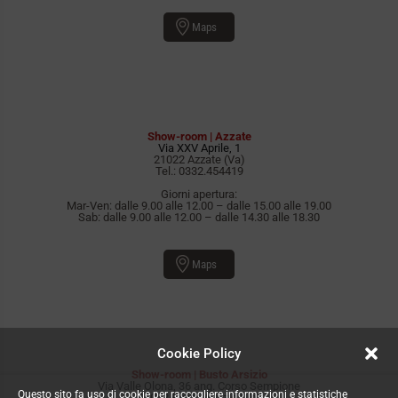
Maps
Show-room | Azzate
Via XXV Aprile, 1
21022 Azzate (Va)
Tel.:
0332.454419
Giorni apertura:
Mar-Ven: dalle 9.00 alle 12.00 – dalle 15.00 alle 19.00
Sab: dalle 9.00 alle 12.00 – dalle 14.30 alle 18.30
Maps
Cookie Policy
Show-room | Busto Arsizio
Via Valle Olona, 36 ang. Corso Sempione
Questo sito fa uso di cookie per raccogliere informazioni e statistiche
21052 Busto Arsizio (Va)